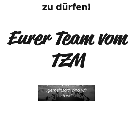
zu dürfen!
Eurer Team vom
TZM
Foto schwarz-weiß:
„gemeinsam sind wir
stark“