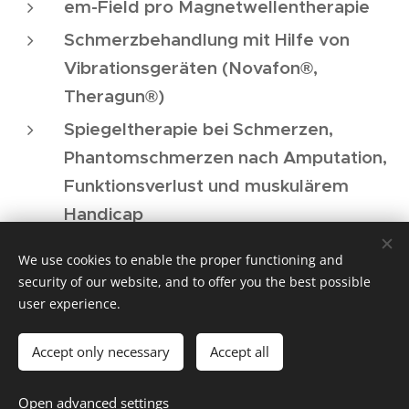
em-Field pro Magnetwellentherapie
Schmerzbehandlung mit Hilfe von
Vibrationsgeräten (Novafon®,
Theragun®)
Spiegeltherapie bei Schmerzen,
Phantomschmerzen nach Amputation,
Funktionsverlust und muskulärem
Handicap
Fascientherapie
We use cookies to enable the proper functioning and
osteopathische Behandlungstechniken
security of our website, and to offer you the best possible
user experience.
Kinematisches Taping
Accept only necessary
Accept all
Zusätzlich bieten wir folgende
Open advanced settings